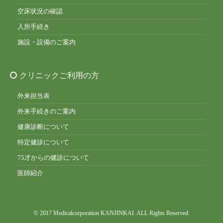
空床状況の確認
入所手続き
施設・設備のご案内
クリニックご利用の方
外来担当表
外来手続きのご案内
健康診断について
特定健診について
75才からの健診について
医師紹介
© 2017 Medicalcorporation KANJINKAI. ALL Rights Reserved.