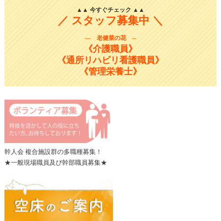
▲▲ 今すぐチェック ▲▲
／ スタッフ募集中 ＼
--- 老健菜の花 --
《介護職員》
《通所リハビリ看護職員》
《管理栄養士》
幹人会 複合施設群の多職種募集！
★一般現場職員及び幹部職員募集★