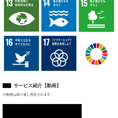
サービス紹介【動画】
※動画は繰り返し再生されます。