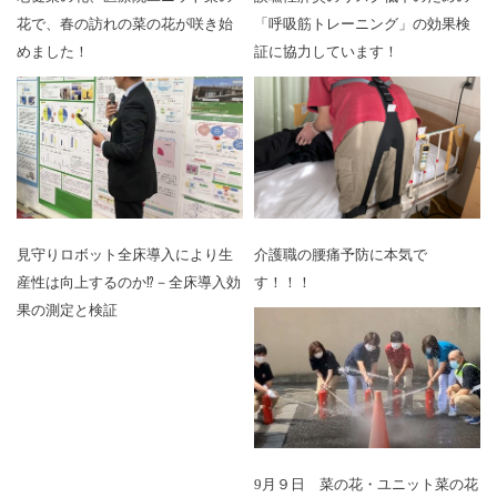
花で、春の訪れの菜の花が咲き始
「呼吸筋トレーニング」の効果検
めました！
証に協力しています！
見守りロボット全床導入により生
介護職の腰痛予防に本気で
産性は向上するのか⁉－全床導入効
す！！！
果の測定と検証
9月９日 菜の花・ユニット菜の花