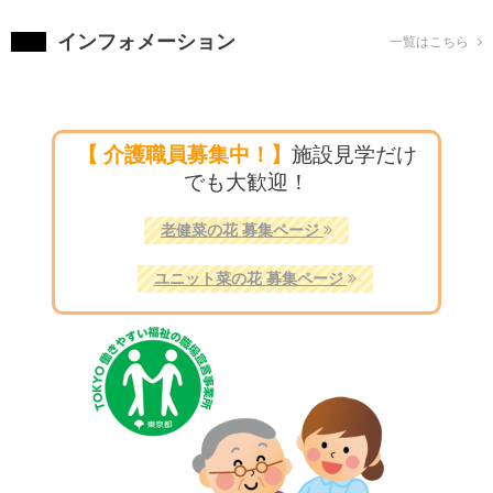
インフォメーション
一覧はこちら
【 介護職員募集中！】
施設見学だけ
でも大歓迎！
老健菜の花 募集ページ
ユニット菜の花 募集ページ