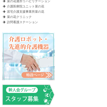
菜の花通所リハビリテーション
介護医療院ユニット菜の花
居宅介護支援事業所菜の花
菜の花クリニック
訪問看護ステーション