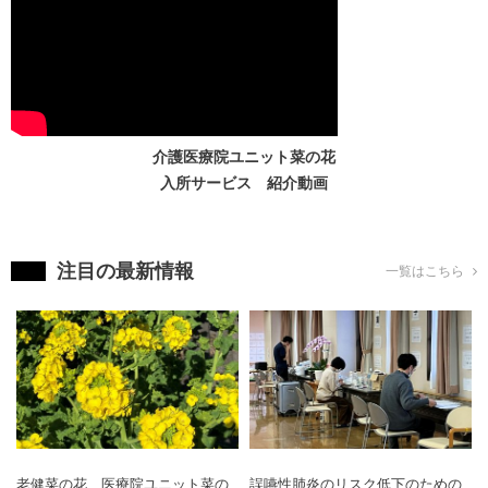
介護医療院ユニット菜の花
入所サービス 紹介動画
注目の最新情報
一覧はこちら
testy
老健菜の花、医療院ユニット菜の
誤嚥性肺炎のリスク低下のための