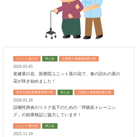
ユニット菜の花
幹人会
介護老人保健施設菜の花
2026.03.05
老健菜の花、医療院ユニット菜の花で、春の訪れの菜の
花が咲き始めました！
居宅介護支援事業所菜の花
幹人会
介護老人保健施設菜の花
2026.01.28
誤嚥性肺炎のリスク低下のための「呼吸筋トレーニン
グ」の効果検証に協力しています！
ユニット菜の花
幹人会
2025.11.10