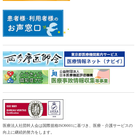
医療法人社団幹人会は国際規格ISO9001に基づき、医療・介護サービスの
向上に継続的努力をします。