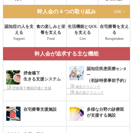
幹人会の４つの取り組み
詳細
認知症の人を支
食の楽しみと栄
生活機能とQOL
在宅療養を支え
える
養を支える
を支える
る
Support
Food
Live
Recuperation
幹人会が追求する主な機能
認知症疾患医療
センタ
摂食嚥下
ー
生きる支援システム
（初診時要事前予約）
福生クリニック
摂食嚥下機能評価と支援
菜の花クリニック
在宅療養支援施設
多様な分野の診療医
が支援する施設