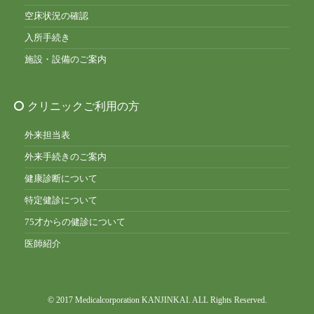
空床状況の確認
入所手続き
施設・設備のご案内
クリニックご利用の方
外来担当表
外来手続きのご案内
健康診断について
特定健診について
75才からの健診について
医師紹介
© 2017 Medicalcorporation KANJINKAI. ALL Rights Reserved.