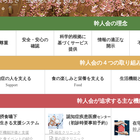
人らしさ・生活をいつまでも守る
幹人会の理念
科学的根拠に
安全・安心の
情報の適正な
尊重
基づくサービス
確認
開示
提供
幹人会の４つの取り組
知症の人を支える
食の楽しみと栄養を支える
生活機能
Support
Food
幹人会が追求する主な機
摂食嚥下
認知症疾患医療
センター
生きる支援システム
（初診時要事前予約）
在
幹
下機能評価と支援
福生クリニック
と食イベントの紹介
菜の花クリニック