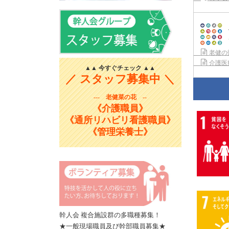
老健の
介護医
▲▲ 今すぐチェック ▲▲
／ スタッフ募集中 ＼
--- 老健菜の花 --
《介護職員》
《通所リハビリ看護職員》
《管理栄養士》
幹人会 複合施設群の多職種募集！
★一般現場職員及び幹部職員募集★