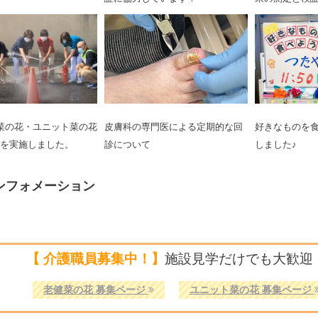
菜の花・ユニット菜の花
皮膚科の専門医による定期的な回
好きなものを食
を実施しました。
診について
しました♪
ンフォメーション
【 介護職員募集中！】
施設見学だけでも大歓迎
老健菜の花 募集ページ
ユニット菜の花 募集ページ