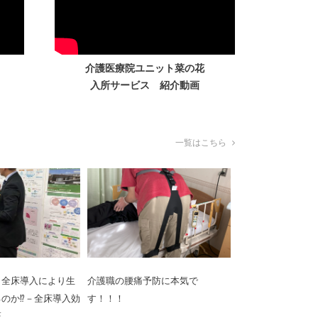
介護医療院ユニット菜の花
入所サービス 紹介動画
一覧はこちら
ト全床導入により生
介護職の腰痛予防に本気で
のか⁉－全床導入効
す！！！
証