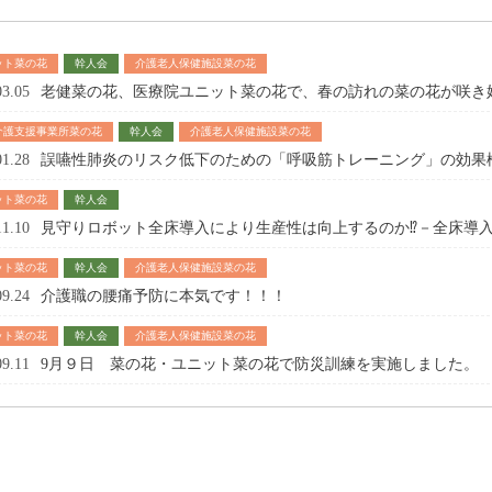
ット菜の花
幹人会
介護老人保健施設菜の花
03.05
老健菜の花、医療院ユニット菜の花で、春の訪れの菜の花が咲き
介護支援事業所菜の花
幹人会
介護老人保健施設菜の花
01.28
誤嚥性肺炎のリスク低下のための「呼吸筋トレーニング」の効果
ット菜の花
幹人会
11.10
見守りロボット全床導入により生産性は向上するのか⁉－全床導
ット菜の花
幹人会
介護老人保健施設菜の花
09.24
介護職の腰痛予防に本気です！！！
ット菜の花
幹人会
介護老人保健施設菜の花
09.11
9月９日 菜の花・ユニット菜の花で防災訓練を実施しました。
 casino
casino
casino
sino
sino Portugal
sino
sino France
ino
ino
 bonus
tschland
sino polska
no
o Deutschland
pk
sino non aams
online
jabulabets.co.za/games/all/habanero