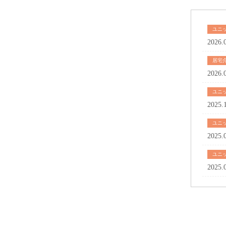
ユニ
2026.
居宅
2026.
ユニ
2025.
ユニ
2025.
ユニ
2025.
Crown green
Crowngreen 
Crowngreen 
Herospin Ca
Herospin ca
Herospin ca
Herospin ca
Spinrise cas
Spinrise
Spinrise cas
Sunprincess
MostBet Deu
vavada
quickwin ca
magius casi
QuickWiN
Dolly casin
parimatch a
migliori ca
alvynn
โปรสล็อต
alvynn
alvynn
winbd
win bet
boostwin kz
winbd vip
Win casino 
https://www.
Avabet