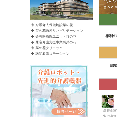
その
介護老人保健施設菜の花
菜の花通所リハビリテーション
権利の
介護医療院ユニット菜の花
居宅介護支援事業所菜の花
菜の花クリニック
訪問看護ステーション
認
摂食嚥
行事食