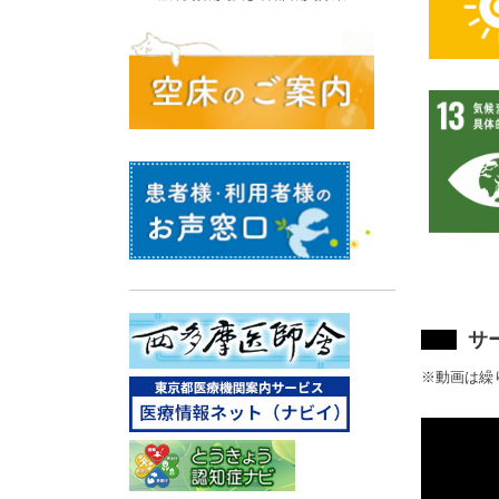
サ
※動画は繰