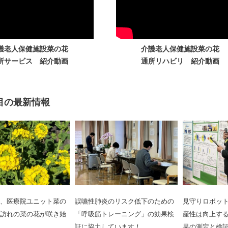
護老人保健施設菜の花
介護老人保健施設菜の花
所サービス 紹介動画
通所リハビリ 紹介動画
目の最新情報
、医療院ユニット菜の
誤嚥性肺炎のリスク低下のための
見守りロボッ
訪れの菜の花が咲き始
「呼吸筋トレーニング」の効果検
産性は向上する
証に協力しています！
果の測定と検