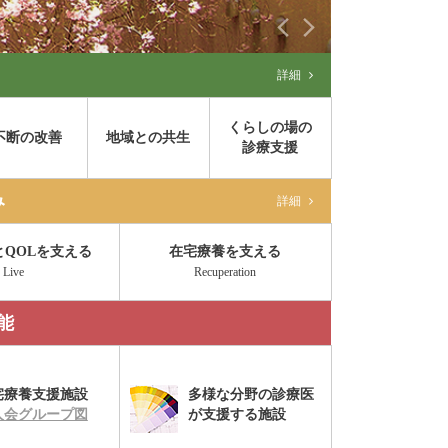
「地域包
詳細
くらしの場の
不断の改善
地域との共生
診療支援
み
詳細
とQOLを支える
在宅療養を支える
Live
Recuperation
能
宅療養支援施設
多様な分野の診療医
人会グループ図
が支援する施設