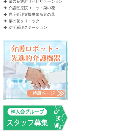
菜の花通所リハビリテーション
介護医療院ユニット菜の花
居宅介護支援事業所菜の花
菜の花クリニック
訪問看護ステーション