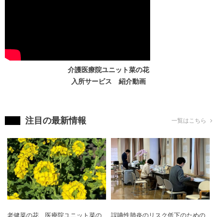
介護医療院ユニット菜の花
入所サービス 紹介動画
注目の最新情報
一覧はこちら
testy
老健菜の花、医療院ユニット菜の
誤嚥性肺炎のリスク低下のための