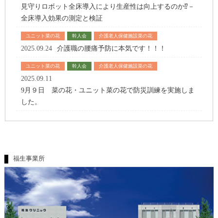
見守りロボット全床導入により生産性は向上するのか⁉－
全床導入効果の測定と検証
ユニット菜の花
幹人会
介護老人保健施設菜の花
2025.09.24
介護職の腰痛予防に本気です！！！
ユニット菜の花
幹人会
介護老人保健施設菜の花
2025.09.11
9月９日 菜の花・ユニット菜の花で防災訓練を実施しま
した。
Crown green casino
Crowngreen casino
Crowngreen casino
Herospin Casino
Herospin casino Portugal
Herospin casino
Herospin casino France
Spinrise casino
Spinrise
Spinrise casino
Sunprincess bonus
MostBet Deutschland
vavada
quickwin casino polska
magius casino
QuickWiN
Dolly casino Deutschland
parimatch apk
migliori casino non aams
alvynn
โปรสล็อต
alvynn
alvynn
winbd
win bet
boostwin kz
winbd vip
Win casino online
https://www.jabulabets.co.za/games/all/habanero
Avabet
福生事業所