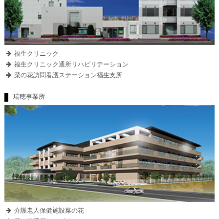
福生クリニック
福生クリニック通所リハビリテーション
菜の花訪問看護ステーション福生支所
瑞穂事業所
介護老人保健施設菜の花