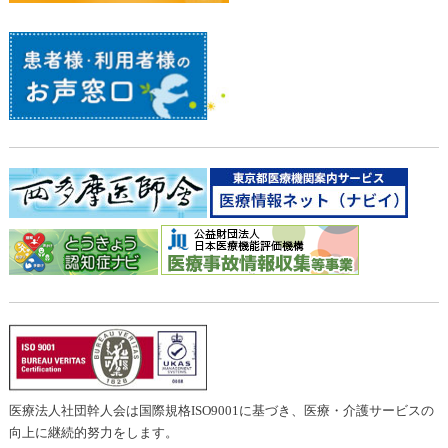
医療法人社団幹人会は国際規格ISO9001に基づき、医療・介護サービスの
向上に継続的努力をします。