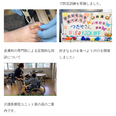
で防災訓練を実施しました。
皮膚科の専門医による定期的な回
好きなものを食べよう2025を開催
診について
しました♪
介護医療院ユニット菜の花のご案
内です。