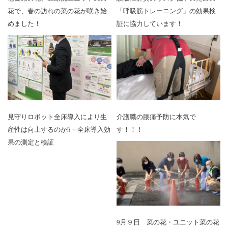
花で、春の訪れの菜の花が咲き始
「呼吸筋トレーニング」の効果検
めました！
証に協力しています！
見守りロボット全床導入により生
介護職の腰痛予防に本気で
産性は向上するのか⁉－全床導入効
す！！！
果の測定と検証
9月９日 菜の花・ユニット菜の花