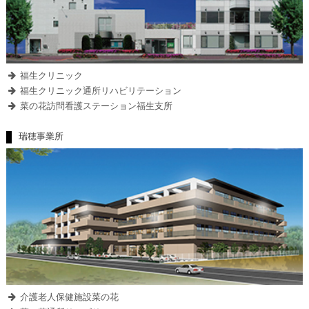
福生クリニック
福生クリニック通所リハビリテーション
菜の花訪問看護ステーション福生支所
瑞穂事業所
介護老人保健施設菜の花