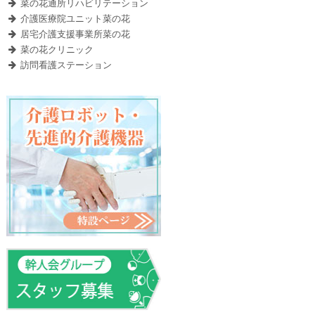
菜の花通所リハビリテーション
介護医療院ユニット菜の花
居宅介護支援事業所菜の花
菜の花クリニック
訪問看護ステーション