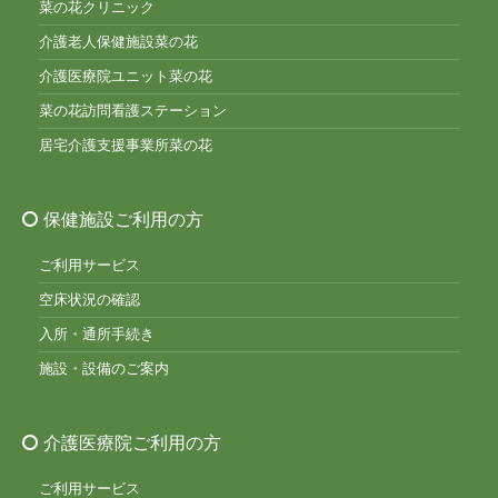
菜の花クリニック
介護老人保健施設菜の花
介護医療院ユニット菜の花
菜の花訪問看護ステーション
居宅介護支援事業所菜の花
保健施設ご利用の方
ご利用サービス
空床状況の確認
入所・通所手続き
施設・設備のご案内
介護医療院ご利用の方
ご利用サービス