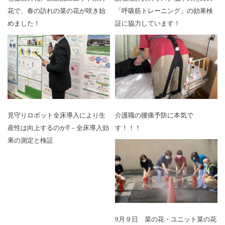
花で、春の訪れの菜の花が咲き始
「呼吸筋トレーニング」の効果検
めました！
証に協力しています！
見守りロボット全床導入により生
介護職の腰痛予防に本気で
産性は向上するのか⁉－全床導入効
す！！！
果の測定と検証
9月９日 菜の花・ユニット菜の花