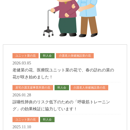
ユニット菜の花
幹人会
介護老人保健施設菜の花
2026.03.05
老健菜の花、医療院ユニット菜の花で、春の訪れの菜の
花が咲き始めました！
居宅介護支援事業所菜の花
幹人会
介護老人保健施設菜の花
2026.01.28
誤嚥性肺炎のリスク低下のための「呼吸筋トレーニン
グ」の効果検証に協力しています！
ユニット菜の花
幹人会
2025.11.10