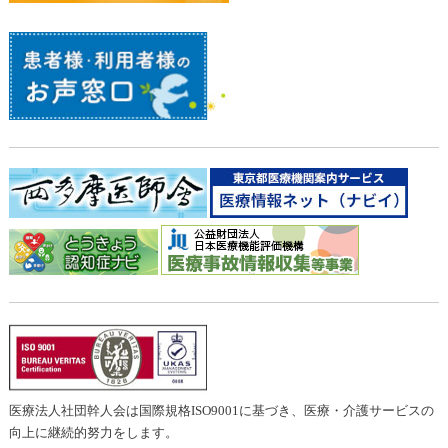
医療法人社団幹人会は国際規格ISO9001に基づき、医療・介護サービスの
向上に継続的努力をします。