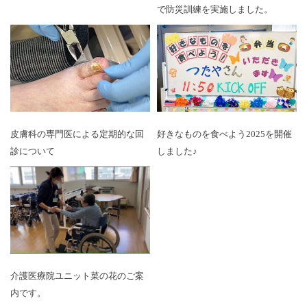
で防災訓練を実施しました。
皮膚科の専門医による定期的な回
好きなものを食べよう2025を開催
診について
しました♪
介護医療院ユニット菜の花のご案
内です。