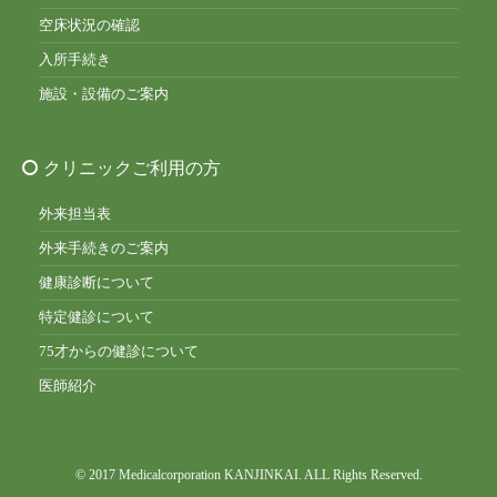
空床状況の確認
入所手続き
施設・設備のご案内
クリニックご利用の方
外来担当表
外来手続きのご案内
健康診断について
特定健診について
75才からの健診について
医師紹介
© 2017 Medicalcorporation KANJINKAI. ALL Rights Reserved.