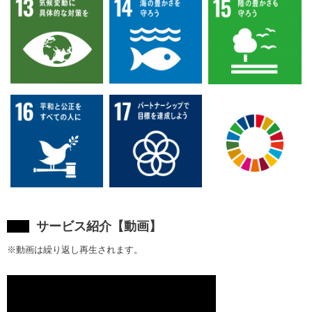
サービス紹介【動画】
※動画は繰り返し再生されます。