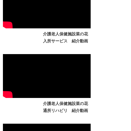
介護老人保健施設菜の花
入所サービス 紹介動画
介護老人保健施設菜の花
通所リハビリ 紹介動画