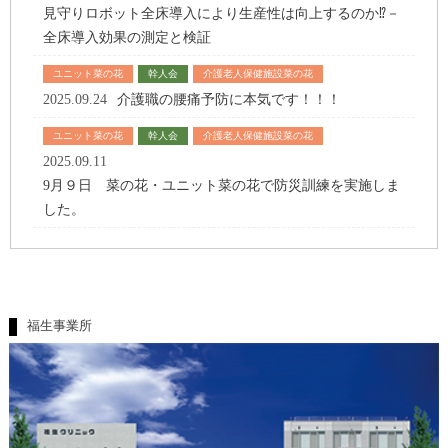
見守りロボット全床導入により生産性は向上するのか⁉－
全床導入効果の測定と検証
ユニット菜の花
幹人会
介護老人保健施設菜の花
2025.09.24
介護職の腰痛予防に本気です！！！
ユニット菜の花
幹人会
介護老人保健施設菜の花
2025.09.11
9月９日 菜の花・ユニット菜の花で防災訓練を実施しま
した。
Crown green casino
Crowngreen casino
Crowngreen casino
Herospin Casino
Herospin casino Portugal
Herospin casino
Herospin casino France
Spinrise casino
Spinrise
Spinrise casino
Sunprincess bonus
MostBet Deutschland
vavada
quickwin casino polska
magius casino
QuickWiN
Dolly casino Deutschland
parimatch apk
migliori casino non aams
alvynn
โปรสล็อต
alvynn
alvynn
winbd
win bet
boostwin kz
winbd vip
Win casino online
https://www.jabulabets.co.za/games/all/habanero
Avabet
福生事業所