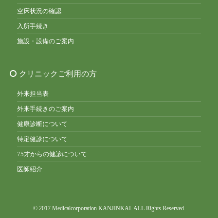
空床状況の確認
入所手続き
施設・設備のご案内
クリニックご利用の方
外来担当表
外来手続きのご案内
健康診断について
特定健診について
75才からの健診について
医師紹介
© 2017 Medicalcorporation KANJINKAI. ALL Rights Reserved.