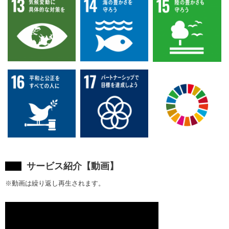
サービス紹介【動画】
※動画は繰り返し再生されます。