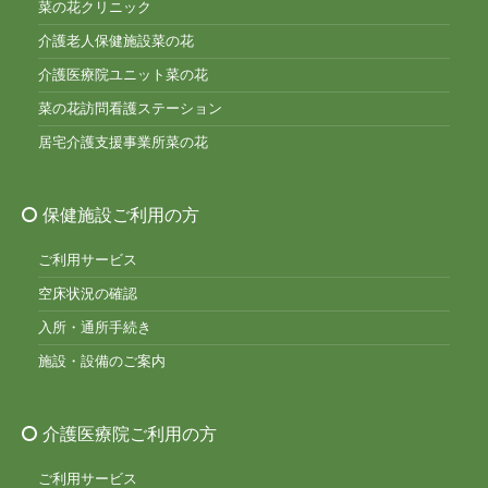
菜の花クリニック
介護老人保健施設菜の花
介護医療院ユニット菜の花
菜の花訪問看護ステーション
居宅介護支援事業所菜の花
保健施設ご利用の方
ご利用サービス
空床状況の確認
入所・通所手続き
施設・設備のご案内
介護医療院ご利用の方
ご利用サービス