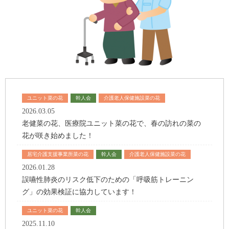
ユニット菜の花
幹人会
介護老人保健施設菜の花
2026.03.05
老健菜の花、医療院ユニット菜の花で、春の訪れの菜の
花が咲き始めました！
居宅介護支援事業所菜の花
幹人会
介護老人保健施設菜の花
2026.01.28
誤嚥性肺炎のリスク低下のための「呼吸筋トレーニン
グ」の効果検証に協力しています！
ユニット菜の花
幹人会
2025.11.10