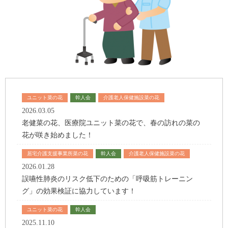
ユニット菜の花
幹人会
介護老人保健施設菜の花
2026.03.05
老健菜の花、医療院ユニット菜の花で、春の訪れの菜の
花が咲き始めました！
居宅介護支援事業所菜の花
幹人会
介護老人保健施設菜の花
2026.01.28
誤嚥性肺炎のリスク低下のための「呼吸筋トレーニン
グ」の効果検証に協力しています！
ユニット菜の花
幹人会
2025.11.10