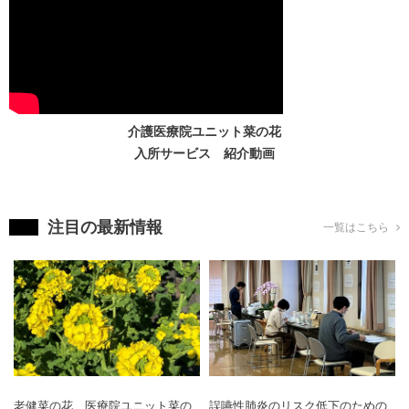
介護医療院ユニット菜の花
入所サービス 紹介動画
注目の最新情報
一覧はこちら
testy
老健菜の花、医療院ユニット菜の
誤嚥性肺炎のリスク低下のための