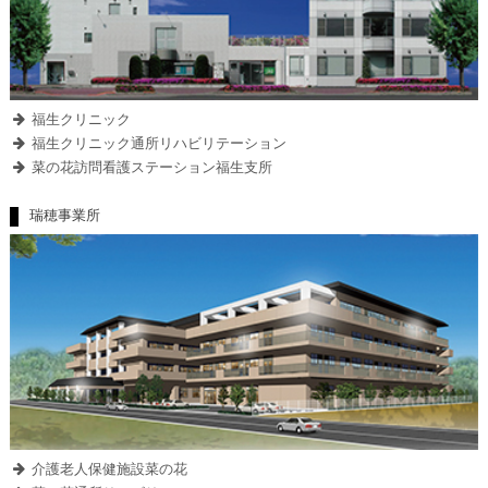
福生クリニック
福生クリニック通所リハビリテーション
菜の花訪問看護ステーション福生支所
瑞穂事業所
介護老人保健施設菜の花