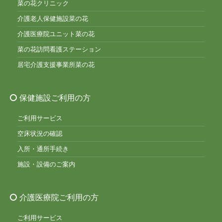
菜の花クリニック
介護老人保健施設菜の花
介護医療院ユニット菜の花
菜の花訪問看護ステーション
居宅介護支援事業所菜の花
保健施設ご利用の方
ご利用サービス
空床状況の確認
入所・通所手続き
施設・設備のご案内
介護医療院ご利用の方
ご利用サービス