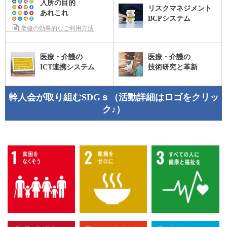
入所の目的
リスクマネジメント
あれこれ
BCPシステム
老健の効果的なご利用方法
医療・介護の
医療・介護の
ICT連携システム
技術研究と革新
幹人会が取り組むSDGｓ（活動詳細はロゴをクリッ
ク♪）