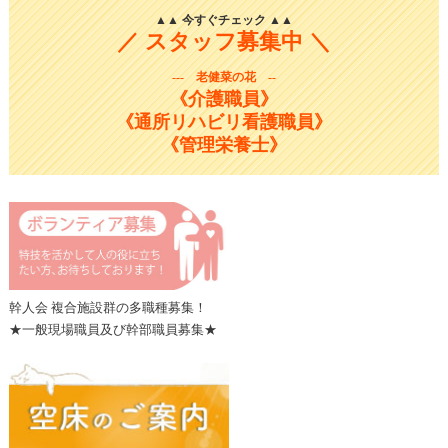
▲▲ 今すぐチェック ▲▲
／ スタッフ募集中 ＼
--- 老健菜の花 --
《介護職員》
《通所リハビリ看護職員》
《管理栄養士》
幹人会 複合施設群の多職種募集！
★一般現場職員及び幹部職員募集★