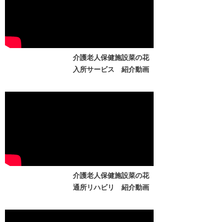
介護老人保健施設菜の花
入所サービス 紹介動画
介護老人保健施設菜の花
通所リハビリ 紹介動画