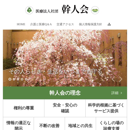
HOME
介護と医療Q＆A
交通アクセス
個人情報保護方針
その人らしさ・生活をいつまでも守る
幹人会の理念
詳細
安全・安心の
科学的根拠に基づく
権利の尊重
確認
サービス提供
情報の適正な
くらしの場の
不断の改善
地域との共生
開示
診療支援