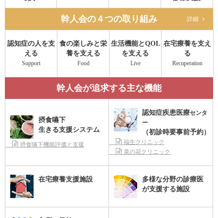
幹人会の４つの取り組み
詳細
認知症の人を支
食の楽しみと栄
生活機能とQOL
在宅療養を支え
える
養を支える
を支える
る
Support
Food
Live
Recuperation
幹人会が追求する主な機能
認知症疾患医療
センタ
摂食嚥下
ー
生きる支援システム
（初診時要事前予約）
福生クリニック
摂食嚥下機能評価と支援
菜の花クリニック
在宅療養支援施設
多様な分野の診療医
が支援する施設