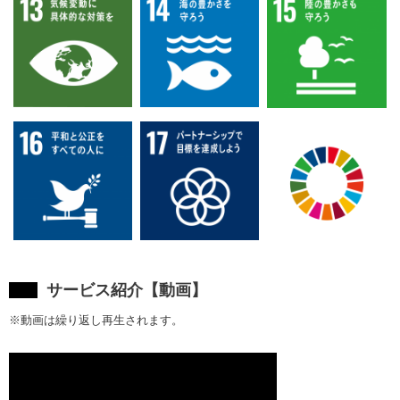
サービス紹介【動画】
※動画は繰り返し再生されます。