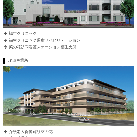
福生クリニック
福生クリニック通所リハビリテーション
菜の花訪問看護ステーション福生支所
瑞穂事業所
介護老人保健施設菜の花