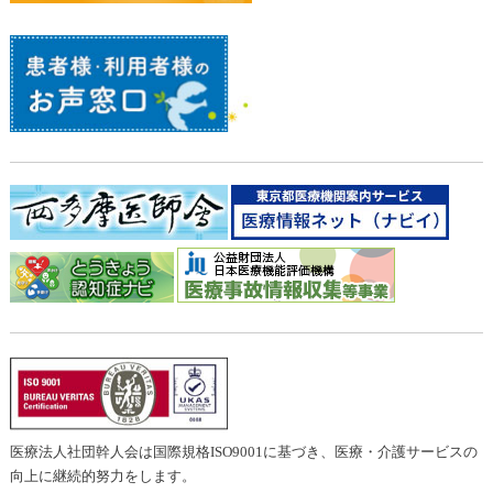
医療法人社団幹人会は国際規格ISO9001に基づき、医療・介護サービスの
向上に継続的努力をします。