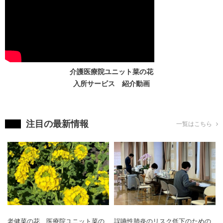
介護医療院ユニット菜の花
入所サービス 紹介動画
注目の最新情報
一覧はこちら
testy
老健菜の花、医療院ユニット菜の
誤嚥性肺炎のリスク低下のための