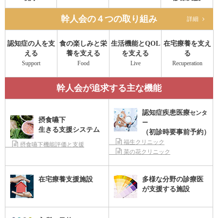
幹人会の４つの取り組み
詳細
認知症の人を支
食の楽しみと栄
生活機能とQOL
在宅療養を支え
える
養を支える
を支える
る
Support
Food
Live
Recuperation
幹人会が追求する主な機能
認知症疾患医療
センタ
摂食嚥下
ー
生きる支援システム
（初診時要事前予約）
福生クリニック
摂食嚥下機能評価と支援
菜の花クリニック
在宅療養支援施設
多様な分野の診療医
が支援する施設