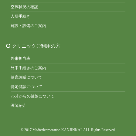
空床状況の確認
入所手続き
施設・設備のご案内
クリニックご利用の方
外来担当表
外来手続きのご案内
健康診断について
特定健診について
75才からの健診について
医師紹介
© 2017 Medicalcorporation KANJINKAI. ALL Rights Reserved.