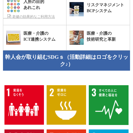
入所の目的
リスクマネジメント
あれこれ
BCPシステム
老健の効果的なご利用方法
医療・介護の
医療・介護の
ICT連携システム
技術研究と革新
幹人会が取り組むSDGｓ（活動詳細はロゴをクリッ
ク♪）