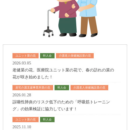
ユニット菜の花
幹人会
介護老人保健施設菜の花
2026.03.05
老健菜の花、医療院ユニット菜の花で、春の訪れの菜の
花が咲き始めました！
居宅介護支援事業所菜の花
幹人会
介護老人保健施設菜の花
2026.01.28
誤嚥性肺炎のリスク低下のための「呼吸筋トレーニン
グ」の効果検証に協力しています！
ユニット菜の花
幹人会
2025.11.10