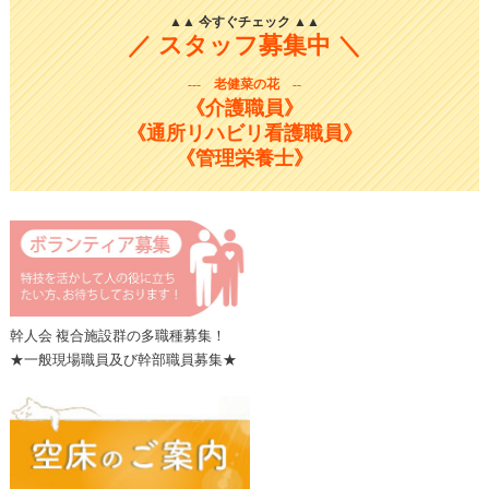
▲▲ 今すぐチェック ▲▲
／ スタッフ募集中 ＼
--- 老健菜の花 --
《介護職員》
《通所リハビリ看護職員》
《管理栄養士》
幹人会 複合施設群の多職種募集！
★一般現場職員及び幹部職員募集★