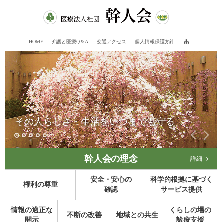
HOME
介護と医療Q＆A
交通アクセス
個人情報保護方針
その人らしさ・生活をいつまでも守る
幹人会の理念
詳細
安全・安心の
科学的根拠に基づく
権利の尊重
確認
サービス提供
情報の適正な
くらしの場の
不断の改善
地域との共生
開示
診療支援