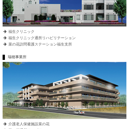
福生クリニック
福生クリニック通所リハビリテーション
菜の花訪問看護ステーション福生支所
瑞穂事業所
介護老人保健施設菜の花