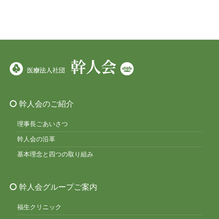
幹人会のご紹介
理事長ごあいさつ
幹人会の沿革
基本理念と四つの取り組み
幹人会グループご案内
福生クリニック