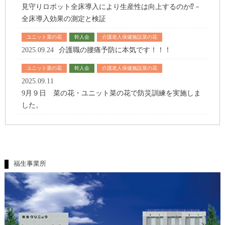
見守りロボット全床導入により生産性は向上するのか⁉－
全床導入効果の測定と検証
ユニット菜の花
幹人会
介護老人保健施設菜の花
2025.09.24
介護職の腰痛予防に本気です！！！
ユニット菜の花
幹人会
介護老人保健施設菜の花
2025.09.11
9月９日 菜の花・ユニット菜の花で防災訓練を実施しま
した。
Crown green casino
Crowngreen casino
Crowngreen casino
Herospin Casino
Herospin casino Portugal
Herospin casino
Herospin casino France
Spinrise casino
Spinrise
Spinrise casino
Sunprincess bonus
MostBet Deutschland
vavada
quickwin casino polska
magius casino
QuickWiN
Dolly casino Deutschland
parimatch apk
migliori casino non aams
alvynn
โปรสล็อต
alvynn
alvynn
winbd
win bet
boostwin kz
winbd vip
Win casino online
https://www.jabulabets.co.za/games/all/habanero
Avabet
福生事業所