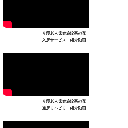
介護老人保健施設菜の花
入所サービス 紹介動画
介護老人保健施設菜の花
通所リハビリ 紹介動画