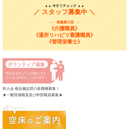
▲▲ 今すぐチェック ▲▲
／ スタッフ募集中 ＼
--- 老健菜の花 --
《介護職員》
《通所リハビリ看護職員》
《管理栄養士》
幹人会 複合施設群の多職種募集！
★一般現場職員及び幹部職員募集★