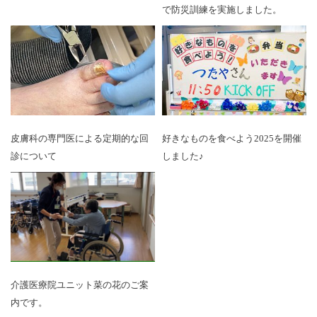
で防災訓練を実施しました。
皮膚科の専門医による定期的な回
好きなものを食べよう2025を開催
診について
しました♪
介護医療院ユニット菜の花のご案
内です。