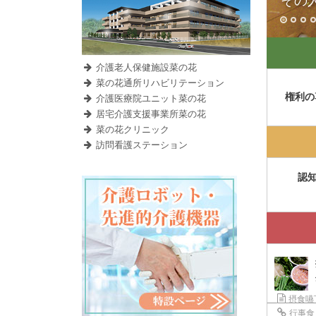
その
介護老人保健施設菜の花
菜の花通所リハビリテーション
権利の
介護医療院ユニット菜の花
居宅介護支援事業所菜の花
菜の花クリニック
訪問看護ステーション
認
摂食嚥
行事食