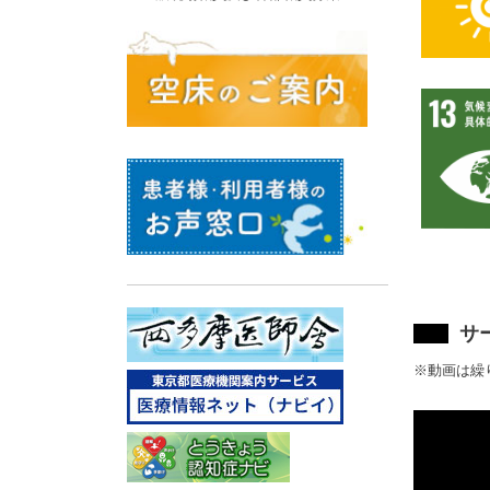
サ
※動画は繰