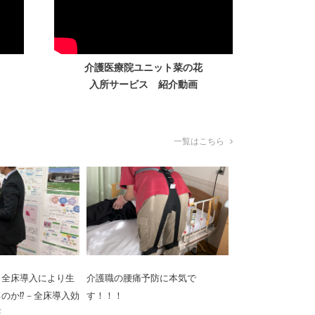
介護医療院ユニット菜の花
入所サービス 紹介動画
一覧はこちら
ト全床導入により生
介護職の腰痛予防に本気で
のか⁉－全床導入効
す！！！
証