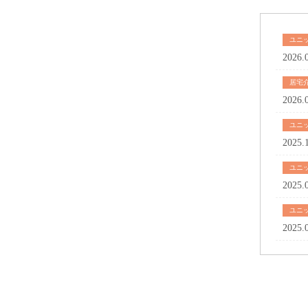
ユニ
2026.
居宅
2026.
ユニ
2025.
ユニ
2025.
ユニ
2025.
Crown green
Crowngreen 
Crowngreen 
Herospin Ca
Herospin ca
Herospin ca
Herospin ca
Spinrise cas
Spinrise
Spinrise cas
Sunprincess
MostBet Deu
vavada
quickwin ca
magius casi
QuickWiN
Dolly casin
parimatch a
migliori ca
alvynn
โปรสล็อต
alvynn
alvynn
winbd
win bet
boostwin kz
winbd vip
Win casino 
https://www.
Avabet