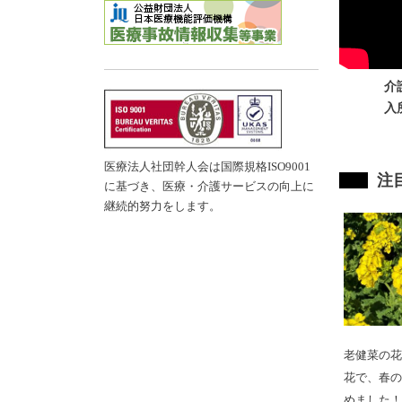
介
入
医療法人社団幹人会は国際規格ISO9001
注
に基づき、医療・介護サービスの向上に
testy
継続的努力をします。
老健菜の花
花で、春の
めました！