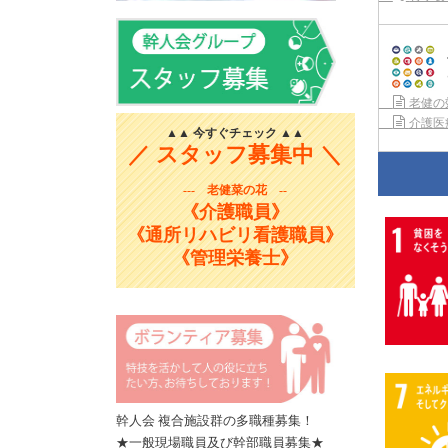
老健の
介護医
▲▲ 今すぐチェック ▲▲
／ スタッフ募集中 ＼
--- 老健菜の花 --
《介護職員》
《通所リハビリ看護職員》
《管理栄養士》
幹人会 複合施設群の多職種募集！
★一般現場職員及び幹部職員募集★