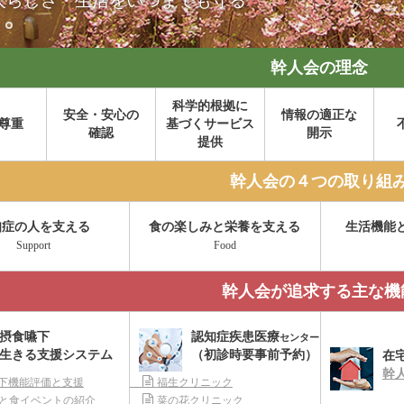
人らしさ・生活をいつまでも守る
幹人会の理念
科学的根拠に
安全・安心の
情報の適正な
尊重
基づくサービス
確認
開示
提供
幹人会の４つの取り組
知症の人を支える
食の楽しみと栄養を支える
生活機能
Support
Food
幹人会が追求する主な機
摂食嚥下
認知症疾患医療
センター
生きる支援システム
（初診時要事前予約）
在
幹
下機能評価と支援
福生クリニック
と食イベントの紹介
菜の花クリニック