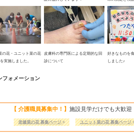
菜の花・ユニット菜の花
皮膚科の専門医による定期的な回
好きなものを食
を実施しました。
診について
しました♪
ンフォメーション
【 介護職員募集中！】
施設見学だけでも大歓迎
老健菜の花 募集ページ
ユニット菜の花 募集ページ