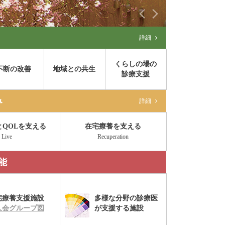
「地域包
詳細
くらしの場の
不断の改善
地域との共生
診療支援
み
詳細
とQOLを支える
在宅療養を支える
Live
Recuperation
能
宅療養支援施設
多様な分野の診療医
人会グループ図
が支援する施設