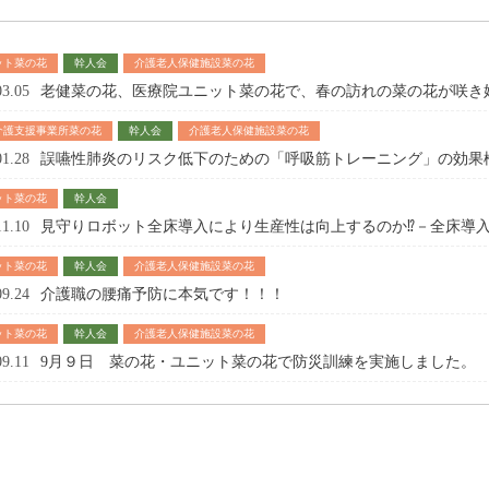
ット菜の花
幹人会
介護老人保健施設菜の花
03.05
老健菜の花、医療院ユニット菜の花で、春の訪れの菜の花が咲き
介護支援事業所菜の花
幹人会
介護老人保健施設菜の花
01.28
誤嚥性肺炎のリスク低下のための「呼吸筋トレーニング」の効果
ット菜の花
幹人会
11.10
見守りロボット全床導入により生産性は向上するのか⁉－全床導
ット菜の花
幹人会
介護老人保健施設菜の花
09.24
介護職の腰痛予防に本気です！！！
ット菜の花
幹人会
介護老人保健施設菜の花
09.11
9月９日 菜の花・ユニット菜の花で防災訓練を実施しました。
 casino
casino
casino
sino
sino Portugal
sino
sino France
ino
ino
 bonus
tschland
sino polska
no
o Deutschland
pk
sino non aams
online
jabulabets.co.za/games/all/habanero