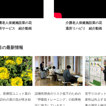
護老人保健施設菜の花
介護老人保健施設菜の花
所サービス 紹介動画
通所リハビリ 紹介動画
目の最新情報
、医療院ユニット菜の
誤嚥性肺炎のリスク低下のための
見守りロボッ
訪れの菜の花が咲き始
「呼吸筋トレーニング」の効果検
産性は向上する
証に協力しています！
果の測定と検