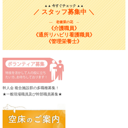
▲▲ 今すぐチェック ▲▲
／ スタッフ募集中 ＼
--- 老健菜の花 --
《介護職員》
《通所リハビリ看護職員》
《管理栄養士》
幹人会 複合施設群の多職種募集！
★一般現場職員及び幹部職員募集★