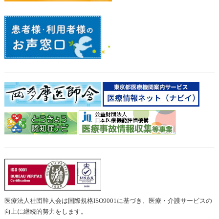
医療法人社団幹人会は国際規格ISO9001に基づき、医療・介護サービスの
向上に継続的努力をします。