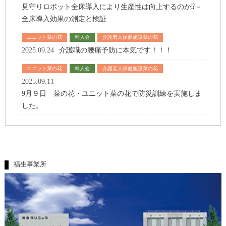
見守りロボット全床導入により生産性は向上するのか⁉－
全床導入効果の測定と検証
ユニット菜の花
幹人会
介護老人保健施設菜の花
2025.09.24
介護職の腰痛予防に本気です！！！
ユニット菜の花
幹人会
介護老人保健施設菜の花
2025.09.11
9月９日 菜の花・ユニット菜の花で防災訓練を実施しま
した。
Crown green casino
Crowngreen casino
Crowngreen casino
Herospin Casino
Herospin casino Portugal
Herospin casino
Herospin casino France
Spinrise casino
Spinrise
Spinrise casino
Sunprincess bonus
MostBet Deutschland
vavada
quickwin casino polska
magius casino
QuickWiN
Dolly casino Deutschland
parimatch apk
migliori casino non aams
alvynn
โปรสล็อต
alvynn
alvynn
winbd
win bet
boostwin kz
winbd vip
Win casino online
https://www.jabulabets.co.za/games/all/habanero
Avabet
福生事業所