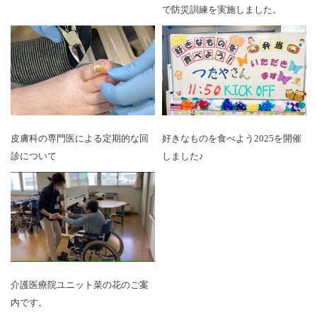
で防災訓練を実施しました。
皮膚科の専門医による定期的な回
好きなものを食べよう2025を開催
診について
しました♪
介護医療院ユニット菜の花のご案
内です。