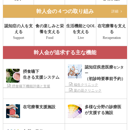
幹人会の４つの取り組み
詳細
認知症の人を支
食の楽しみと栄
生活機能とQOL
在宅療養を支え
える
養を支える
を支える
る
Support
Food
Live
Recuperation
幹人会が追求する主な機能
認知症疾患医療
センタ
摂食嚥下
ー
生きる支援システム
（初診時要事前予約）
福生クリニック
摂食嚥下機能評価と支援
菜の花クリニック
在宅療養支援施設
多様な分野の診療医
が支援する施設