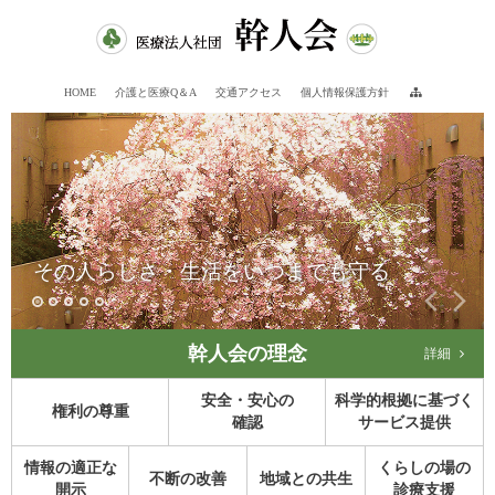
HOME
介護と医療Q＆A
交通アクセス
個人情報保護方針
その人らしさ・生活をいつまでも守る
幹人会の理念
詳細
安全・安心の
科学的根拠に基づく
権利の尊重
確認
サービス提供
情報の適正な
くらしの場の
不断の改善
地域との共生
開示
診療支援