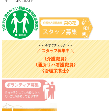
TEL 042-568-5111
▲▲ 今すぐチェック ▲▲
／ スタッフ募集中 ＼
《介護職員》
《通所リハ看護職員》
《管理栄養士》