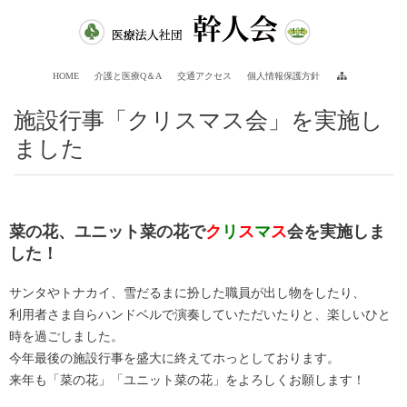
HOME
介護と医療Q＆A
交通アクセス
個人情報保護方針
施設行事「クリスマス会」を実施し
ました
菜の花、ユニット菜の花で
ク
リ
ス
マ
ス
会を実施しま
した！
サンタやトナカイ、雪だるまに扮した職員が出し物をしたり、
利用者さま自らハンドベルで演奏していただいたりと、楽しいひと
時を過ごしました。
今年最後の施設行事を盛大に終えてホっとしております。
来年も「菜の花」「ユニット菜の花」をよろしくお願します！