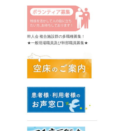
幹人会 複合施設群の多職種募集！
★一般現場職員及び幹部職員募集★