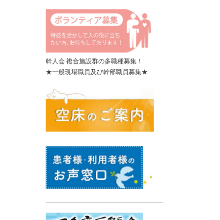
幹人会 複合施設群の多職種募集！
★一般現場職員及び幹部職員募集★