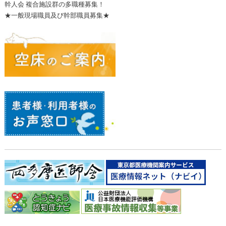
幹人会 複合施設群の多職種募集！
★一般現場職員及び幹部職員募集★