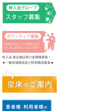
幹人会 複合施設群の多職種募集！
★一般現場職員及び幹部職員募集★