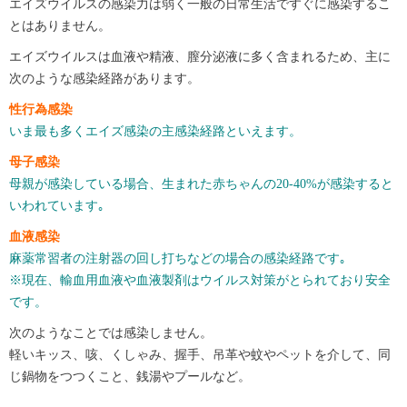
エイズウイルスの感染力は弱く一般の日常生活ですぐに感染するこ
とはありません。
エイズウイルスは血液や精液、膣分泌液に多く含まれるため、主に
次のような感染経路があります。
性行為感染
いま最も多くエイズ感染の主感染経路といえます。
母子感染
母親が感染している場合、生まれた赤ちゃんの20-40%が感染すると
いわれています｡
血液感染
麻薬常習者の注射器の回し打ちなどの場合の感染経路です｡
※現在、輸血用血液や血液製剤はウイルス対策がとられており安全
です。
次のようなことでは感染しません。
軽いキッス、咳、くしゃみ、握手、吊革や蚊やペットを介して、同
じ鍋物をつつくこと、銭湯やプールなど。