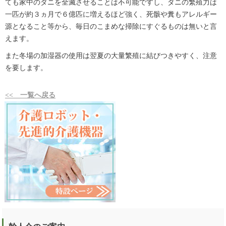
ても家中のダニを全滅させることは不可能ですし、ダニの繁殖力は
一匹が約３ヵ月で６億匹に増えるほど強く、死骸や糞もアレルギー
源となること等から、毎日のこまめな掃除にすぐるものは無いと言
えます。
また冬場の加湿器の使用は翌夏の大量繁殖に結びつきやすく、注意
を要します。
<< 一覧へ戻る