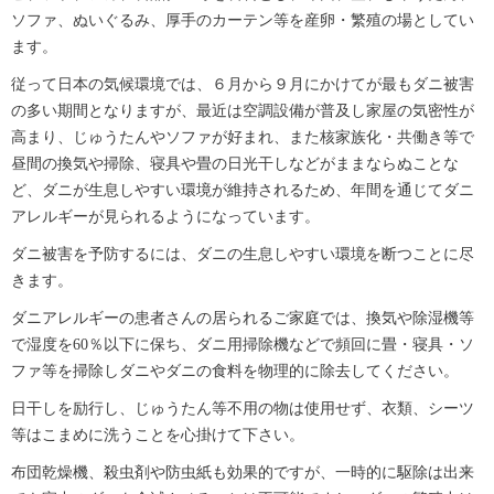
ソファ、ぬいぐるみ、厚手のカーテン等を産卵・繁殖の場としてい
ます。
従って日本の気候環境では、６月から９月にかけてが最もダニ被害
の多い期間となりますが、最近は空調設備が普及し家屋の気密性が
高まり、じゅうたんやソファが好まれ、また核家族化・共働き等で
昼間の換気や掃除、寝具や畳の日光干しなどがままならぬことな
ど、ダニが生息しやすい環境が維持されるため、年間を通じてダニ
アレルギーが見られるようになっています。
ダニ被害を予防するには、ダニの生息しやすい環境を断つことに尽
きます。
ダニアレルギーの患者さんの居られるご家庭では、換気や除湿機等
で湿度を60％以下に保ち、ダニ用掃除機などで頻回に畳・寝具・ソ
ファ等を掃除しダニやダニの食料を物理的に除去してください。
日干しを励行し、じゅうたん等不用の物は使用せず、衣類、シーツ
等はこまめに洗うことを心掛けて下さい。
布団乾燥機、殺虫剤や防虫紙も効果的ですが、一時的に駆除は出来