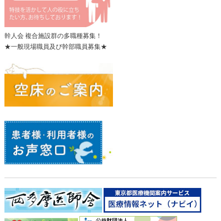
幹人会 複合施設群の多職種募集！
★一般現場職員及び幹部職員募集★