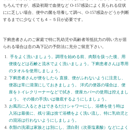
ちろんですが、感染初期で血便など O-157感染によく見られる症状
にに乏しい場合、便中の菌を培養して調べ、O-157感染かどうか判断
するまでに少なくても４－５日が必要です。
下痢患者さんのご家庭で特に乳幼児や高齢者等抵抗力の弱い方が居
られる場合は念の為下記の予防法に充分ご留意下さい。
手をよく洗いましょう。調理を始める前、肉類を扱った後、用
便後などは石鹸と流水でよく洗いましょう。下痢患者さんは専用
のタオルを使用しましょう。
下痢患者さんが便をしたら 直接、便がふれないように注意し、
便器は常に清潔にしておきましょう。 洋式の便器の場合は、便
座をトイレクリーナーなどで拭き、便座カバーの使用は控えまし
ょう。 その後の手洗いは徹底するようにしましょう。
お風呂に入るときはできるだけシャワーにし、浴槽を使う時は
入浴は最後に、残り湯は捨て浴槽をよく洗い流し、特に乳幼児と
の混浴は行わないようにしましょう。
衣類の洗濯は家族とは別にし、漂白剤（次亜塩素酸）などによく