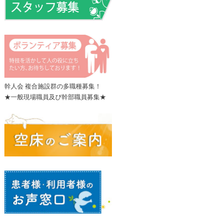
幹人会 複合施設群の多職種募集！
★一般現場職員及び幹部職員募集★