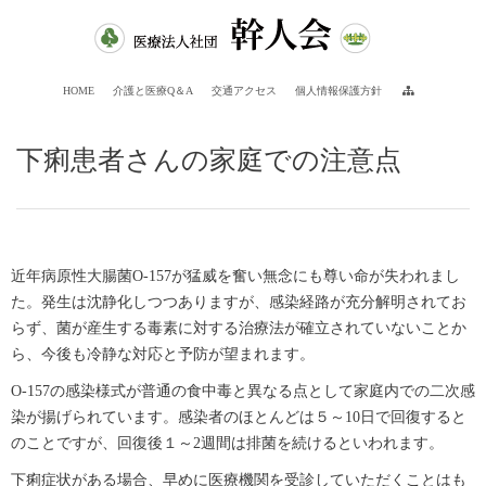
HOME
介護と医療Q＆A
交通アクセス
個人情報保護方針
下痢患者さんの家庭での注意点
近年病原性大腸菌O-157が猛威を奮い無念にも尊い命が失われまし
た。発生は沈静化しつつありますが、感染経路が充分解明されてお
らず、菌が産生する毒素に対する治療法が確立されていないことか
ら、今後も冷静な対応と予防が望まれます。
O-157の感染様式が普通の食中毒と異なる点として家庭内での二次感
染が揚げられています。感染者のほとんどは５～10日で回復すると
のことですが、回復後１～2週間は排菌を続けるといわれます。
下痢症状がある場合、早めに医療機関を受診していただくことはも