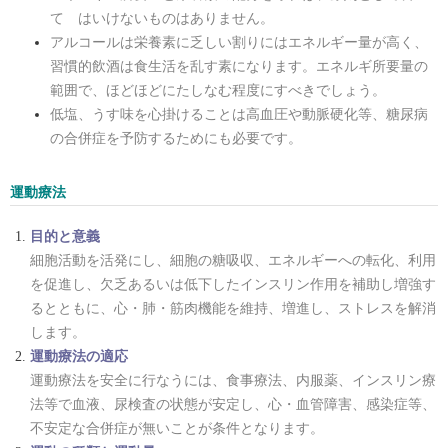
て はいけないものはありません。
アルコールは栄養素に乏しい割りにはエネルギー量が高く、
習慣的飲酒は食生活を乱す素になります。エネルギ所要量の
範囲で、ほどほどにたしなむ程度にすべきでしょう。
低塩、うす味を心掛けることは高血圧や動脈硬化等、糖尿病
の合併症を予防するためにも必要です。
運動療法
目的と意義
細胞活動を活発にし、細胞の糖吸収、エネルギーへの転化、利用
を促進し、欠乏あるいは低下したインスリン作用を補助し増強す
るとともに、心・肺・筋肉機能を維持、増進し、ストレスを解消
します。
運動療法の適応
運動療法を安全に行なうには、食事療法、内服薬、インスリン療
法等で血液、尿検査の状態が安定し、心・血管障害、感染症等、
不安定な合併症が無いことが条件となります。