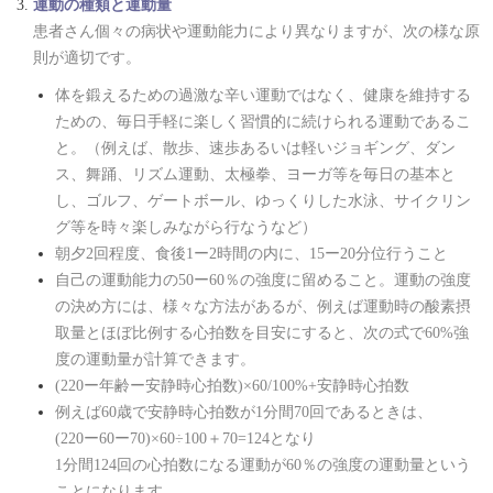
運動の種類と運動量
患者さん個々の病状や運動能力により異なりますが、次の様な原
則が適切です。
体を鍛えるための過激な辛い運動ではなく、健康を維持する
ための、毎日手軽に楽しく習慣的に続けられる運動であるこ
と。（例えば、散歩、速歩あるいは軽いジョギング、ダン
ス、舞踊、リズム運動、太極拳、ヨーガ等を毎日の基本と
し、ゴルフ、ゲートボール、ゆっくりした水泳、サイクリン
グ等を時々楽しみながら行なうなど）
朝夕2回程度、食後1ー2時間の内に、15ー20分位行うこと
自己の運動能力の50ー60％の強度に留めること。運動の強度
の決め方には、様々な方法があるが、例えば運動時の酸素摂
取量とほぼ比例する心拍数を目安にすると、次の式で60%強
度の運動量が計算できます。
(220ー年齢ー安静時心拍数)×60/100%+安静時心拍数
例えば60歳で安静時心拍数が1分間70回であるときは、
(220ー60ー70)×60÷100＋70=124となり
1分間124回の心拍数になる運動が60％の強度の運動量という
ことになります。