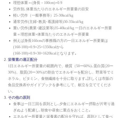
理想体重＝(身長－100cm)×0.9
労作別､体重当たりのエネルギー所要量の目安
軽い労作（一般事務等）25-30kcal/kg
通常労作(主婦･教員･看護婦等)30-35kcal/kg
重い労作(農業･建設業等)35-40kcal/kg
一日のエネルギー所要
量＝理想体重×体重当たりのエネルギー所要量
例えば身長160cmの事務職の方の一日エネルギー所要量は
(160-100)×0.9×25=1350kcalから
(160-100)×0.9×30=1620kcalとなります｡
栄養素の適正配分
1日エネルギー所要量の範囲内で、糖質（50ー60%)､蛋白質(20ー
30%)、脂質(20ー30%)の割合でエネルギーを配分し、野菜等でミ
ネラル、ビタミン、食物繊維を十分に取ります｡詳しくは市販の
食品交換表やガイドブックを参考にして、献立を立ててくださ
い。
その他の原則
食事は一日三回を原則とし､夕食にエネルギー摂取が片寄り過
ぎぬよう配慮し､朝食や昼食に重点をおくこと｡
エネルギー所要量と栄養素の配分を守れば、原則として食べ