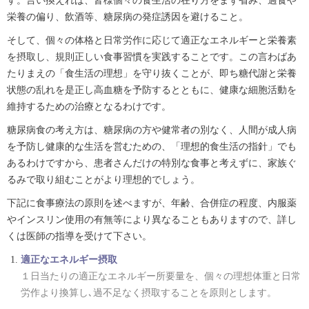
す。言い換えれば、皆様個々の食生活の在り方をまず省み、過食や
栄養の偏り、飲酒等、糖尿病の発症誘因を避けること。
そして、個々の体格と日常労作に応じて適正なエネルギーと栄養素
を摂取し、規則正しい食事習慣を実践することです。この言わばあ
たりまえの「食生活の理想」を守り抜くことが、即ち糖代謝と栄養
状態の乱れを是正し高血糖を予防するとともに、健康な細胞活動を
維持するための治療となるわけです。
糖尿病食の考え方は、糖尿病の方や健常者の別なく、人間が成人病
を予防し健康的な生活を営むための、「理想的食生活の指針」でも
あるわけですから、患者さんだけの特別な食事と考えずに、家族ぐ
るみで取り組むことがより理想的でしょう。
下記に食事療法の原則を述べますが、年齢、合併症の程度、内服薬
やインスリン使用の有無等により異なることもありますので、詳し
くは医師の指導を受けて下さい。
適正なエネルギー摂取
１日当たりの適正なエネルギー所要量を、個々の理想体重と日常
労作より換算し､過不足なく摂取することを原則とします。