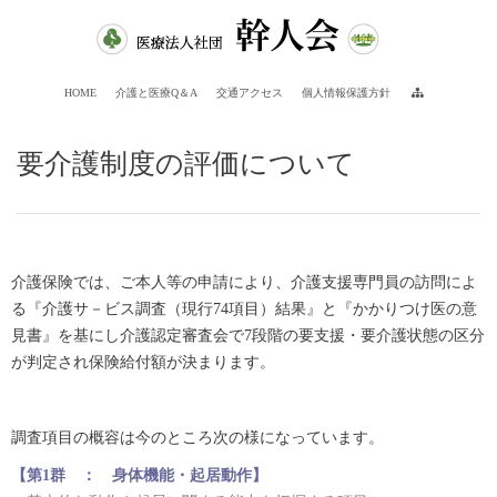
HOME
介護と医療Q＆A
交通アクセス
個人情報保護方針
要介護制度の評価について
介護保険では、ご本人等の申請により、介護支援専門員の訪問によ
る『介護サ－ビス調査（現行74項目）結果』と『かかりつけ医の意
見書』を基にし介護認定審査会で7段階の要支援・要介護状態の区分
が判定され保険給付額が決まります。
調査項目の概容は今のところ次の様になっています。
【第1群 ： 身体機能・起居動作】