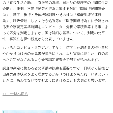
の『直接生活介助』、衣服等の洗濯、日用品の整理等の『間接生活
介助』、徘徊、不潔行動等の行為に関する対応『問題行動関連介
助』、嚥下・歩行・身体機能訓練やその補助『機能訓練関連行
為』、呼吸管理、じょくそう処置等の『医療関連行為』に予測され
る要介護認定基準時間をコンピュ－タ－分析で累積換算する事によ
って区分を判定しますが、国は詳細な基準について、判定の公平
性、客観性を保つ観点から公表していません。
もちろんコンピュ－タ判定だけでなく、訪問した調査員の特記事項
やかかりつけ医の意見書が参考にされ、より実態に即した、血の通
った判定がなされるよう介護認定審査会で努力が払われます。
調査や判定に携わる者の研鑽や熟練も重要ですが、日頃から皆様ご
自身の身体状況をよく理解するかかりつけ医をもたれ、いざという
ときに、あわてないですむようにされることも大切だと思います。
<< 一覧へ戻る