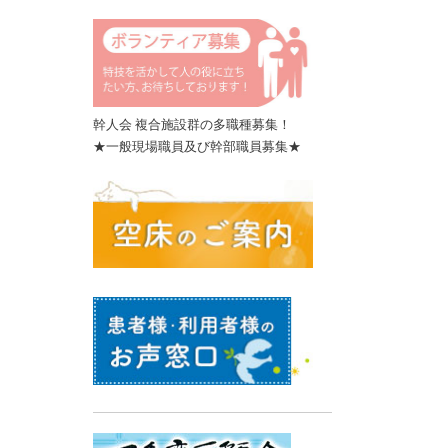
幹人会 複合施設群の多職種募集！
★一般現場職員及び幹部職員募集★