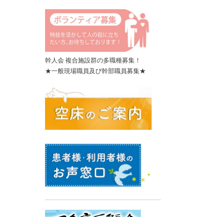
幹人会 複合施設群の多職種募集！
★一般現場職員及び幹部職員募集★