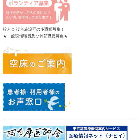
幹人会 複合施設群の多職種募集！
★一般現場職員及び幹部職員募集★