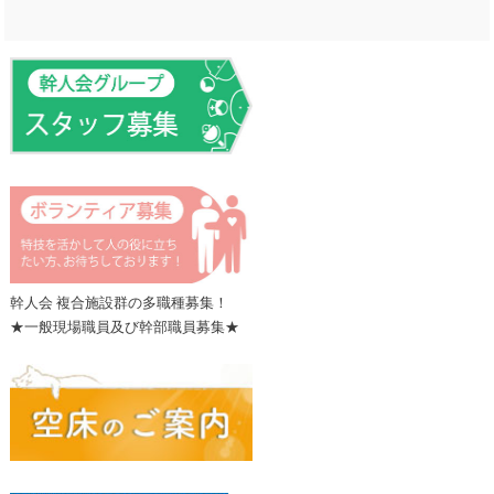
幹人会 複合施設群の多職種募集！
★一般現場職員及び幹部職員募集★