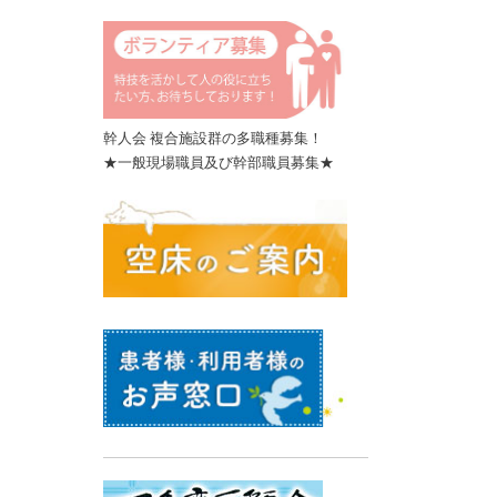
幹人会 複合施設群の多職種募集！
★一般現場職員及び幹部職員募集★